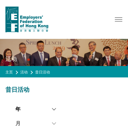
关于我们
活动
服务范畴
主席欢迎辞
主页
总裁网志
活动
昔日活动
活动
政策倡议
咨议会, 理事会及执行委员会
广告宣传
会员
最新活动
昔日活动
委员会/专责小组/工作小组
昔日活动
资讯
成为会员
联会代表
HAPPY@WORK
会员名录
年
历史
问卷调查
季刊 《CONNECT》
春茗
联会会章
年报
会员通告
成为会员
問卷調查
月
合办活动/ 其他活动