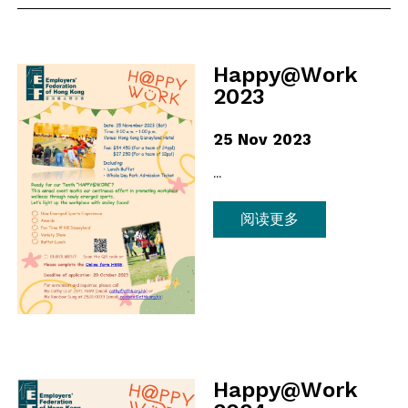
会员通讯
问卷调查报告
登入
新闻稿
意见书
Happy@Work
良好雇佣行为指引
2023
EN
繁
简
焦点议题
25 Nov 2023
连结
...
阅读更多
Happy@Work