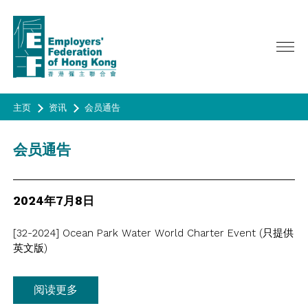
主页
资讯
会员通告
关于我们
会员通告
服务范畴
主席欢迎辞
总裁网志
活动
政策倡议
咨议会, 理事会及执行委员会
2024年7月8日
广告宣传
会员
最新活动
委员会/专责小组/工作小组
昔日活动
[32-2024] Ocean Park Water World Charter Event (只提供
资讯
成为会员
联会代表
英文版)
HAPPY@WORK
会员名录
历史
问卷调查
季刊 《CONNECT》
春茗
联会会章
年报
会员通告
阅读更多
成为会员
問卷調查
合办活动/ 其他活动