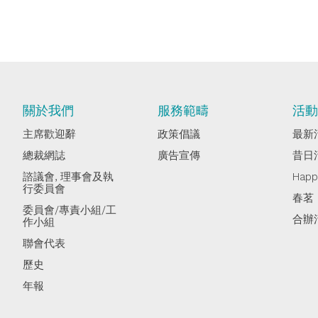
關於我們
服務範疇
活
主席歡迎辭
政策倡議
最新
總裁網誌
廣告宣傳
昔日
諮議會, 理事會及執
Hap
行委員會
春茗
委員會/專責小組/工
合辦
作小組
聯會代表
歷史
年報