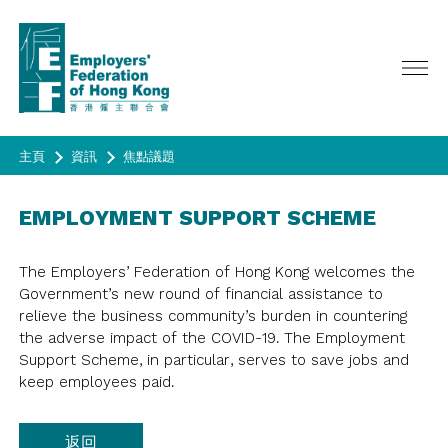
主頁
資訊
焦點議題
關於我們
EMPLOYMENT SUPPORT SCHEME
服務範疇
主席歡迎辭
總裁網誌
活動
政策倡議
The Employers’ Federation of Hong Kong welcomes the
諮議會, 理事會及執行委員會
Government’s new round of financial assistance to
廣告宣傳
會員
最新活動
relieve the business community’s burden in countering
委員會/專責小組/工作小組
昔日活動
the adverse impact of the COVID-19. The Employment
資訊
成為會員
聯會代表
Support Scheme, in particular, serves to save jobs and
HAPPY@WORK
會員名錄
歷史
keep employees paid.
問卷調查
季刊 《CONNECT》
春茗
聯會會章
年報
會員通告
成為會員
問卷調查
合辦活動/ 其他活動
返回