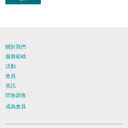
會員通訊
問卷調查報告
登入
新聞稿
意見書
良好僱傭行為指引
EN
繁
简
焦點議題
關於我們
連結
服務範疇
活動
會員
資訊
問卷調查
成為會員