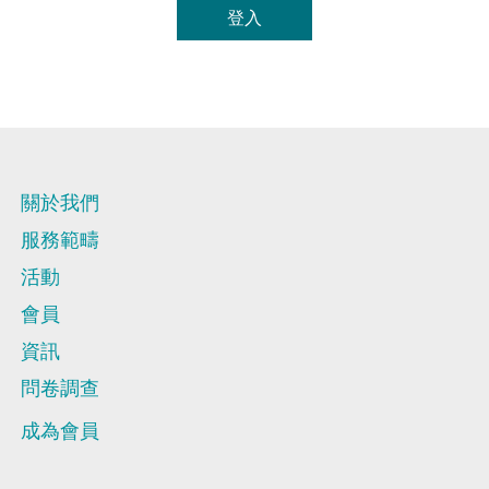
會員通訊
問卷調查報告
登入
登入
新聞稿
意見書
良好僱傭行為指引
EN
繁
简
焦點議題
連結
關於我們
服務範疇
活動
會員
資訊
問卷調查
成為會員