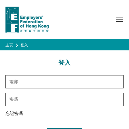
主頁
登入
關於我們
登入
服務範疇
主席歡迎辭
總裁網誌
活動
政策倡議
諮議會, 理事會及執行委員會
廣告宣傳
會員
最新活動
委員會/專責小組/工作小組
昔日活動
資訊
成為會員
聯會代表
HAPPY@WORK
會員名錄
歷史
問卷調查
季刊 《CONNECT》
忘記密碼
春茗
聯會會章
年報
會員通告
成為會員
問卷調查
合辦活動/ 其他活動