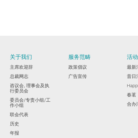
关于我们
服务范畴
活
主席欢迎辞
政策倡议
最新
总裁网志
广告宣传
昔日
咨议会, 理事会及执
Hap
行委员会
春茗
委员会/专责小组/工
合办
作小组
联会代表
历史
年报