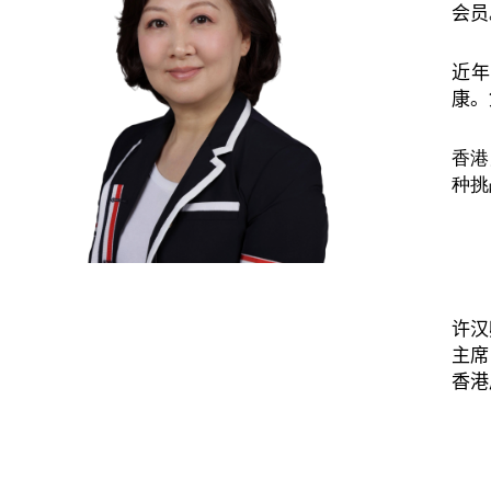
会员
近年
康。
香港
种挑
许汉
主席
香港