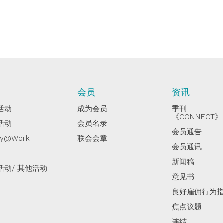
动
会员
资讯
活动
成为会员
季刊
《CONNECT》
活动
会员名录
会员通告
py@Work
联会会章
会员通讯
新闻稿
活动/ 其他活动
意见书
良好雇佣行为
焦点议题
连结